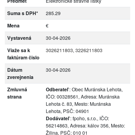
Predmet
Elektronické stravné lístky
Suma s DPH*
285.29
Mena
€
Vystavená
30-04-2026
Viaže sa k
3026211803
,
3226211803
faktúram čislo
Dátum
30-04-2026
zverejnenia
Zmluvná
Odberateľ
: Obec Muránska Lehota,
strana
IČO: 00328561, Adresa: Muránska
Lehota č. 83, Mesto: Muránska
Lehota, PSČ: 04901
Dodávateľ
: fpoho, s.r.o., IČO:
56214863, Adresa: kálov 356, Mesto:
Žilina, PSČ: 010 01