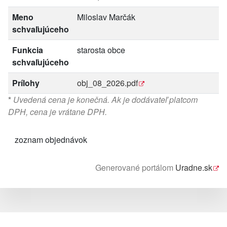
Meno
Miloslav Marčák
schvaľujúceho
Funkcia
starosta obce
schvaľujúceho
Prílohy
obj_08_2026.pdf
*
Uvedená cena je konečná. Ak je dodávateľ platcom
DPH, cena je vrátane DPH.
zoznam objednávok
Generované portálom
Uradne.sk