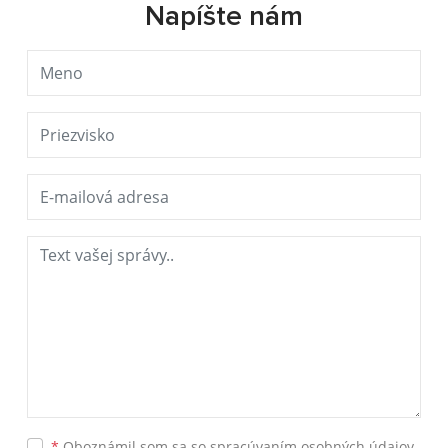
Napíšte nám
*
Oboznámil som sa so
spracúvaním osobných údajov