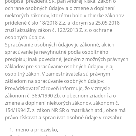
podpísal prezident SR, pán Andrej Kiska, Zákon o
ochrane osobných údajov a o zmene a doplnení
niektorých zákonov, ktorému bolo v zbierke zákonov
pridelené číslo 18/2018 Z.z. a ktorým sa 25.05.2018
zruší aktuálny zákon č. 122/2013 Z. z. o ochrane
osobných údajov.
Spracúvanie osobných údajov je zákonné, ak ich
spracúvanie je nevyhnutné podľa osobitného
predpisu; inak povedané, jedným z možných právnych
základov pre spracúvanie osobných údajov je aj
osobitný zákon. V zamestnávateľa sú právnym
základom na spracúvanie osobných údajov:
Prevádzkovateľ zároveň informuje, že v zmysle
zákonom č. 369/1990 Zb. o obecnom zriadení a o
zmene a doplnení niektorých zákonov, zákonom č.
154/1994 Z. z. zákon NR SR o matrikách atd., obce má
právo získavať a spracúvať osobné údaje v rozsahu:
meno a priezvisko,