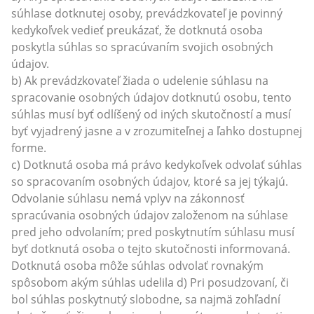
súhlase dotknutej osoby, prevádzkovateľ je povinný
kedykoľvek vedieť preukázať, že dotknutá osoba
poskytla súhlas so spracúvaním svojich osobných
údajov.
b) Ak prevádzkovateľ žiada o udelenie súhlasu na
spracovanie osobných údajov dotknutú osobu, tento
súhlas musí byť odlíšený od iných skutočností a musí
byť vyjadrený jasne a v zrozumiteľnej a ľahko dostupnej
forme.
c) Dotknutá osoba má právo kedykoľvek odvolať súhlas
so spracovaním osobných údajov, ktoré sa jej týkajú.
Odvolanie súhlasu nemá vplyv na zákonnosť
spracúvania osobných údajov založenom na súhlase
pred jeho odvolaním; pred poskytnutím súhlasu musí
byť dotknutá osoba o tejto skutočnosti informovaná.
Dotknutá osoba môže súhlas odvolať rovnakým
spôsobom akým súhlas udelila d) Pri posudzovaní, či
bol súhlas poskytnutý slobodne, sa najmä zohľadní