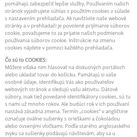
pomáhajú zabezpečiť lepšie služby. Používaním našich
stránok vyjadrujete súhlas s použitím cookies v súlade
s nastavením prehliadača. Ak navštívite naše webové
stránky a v prehliadači je povolené prijímanie súborov
cookie, považujeme to za prijatie našich podmienok
používania súborov cookie. Inštrukcie na zmenu
cookies nájdete v pomoci každého prehliadača.
Čo sú to COOKIES:
Môžete vďaka nim hlasovať na diskusných portáloch
alebo ukladať tovar do košícku. Pamätajú si vaše
osobné údaje, identifikujú Vás ako používateľov
webových stránok a sledujú vašu aktivitu. Dátové
súbory, inak tiež povedané identifikátory cookies, sú tu
s nami už mnoho rokov. Ale budúci rok v ich používaní
nastává zásadná zmena. Termín „cookies“ v angličtine
označuje oválne sušienky s orieškami a čokoládou
alebo ovsenými vločkami. Podľa starého anglosaského
zvyku sa sušienky podávajú návštevám, aby sa u