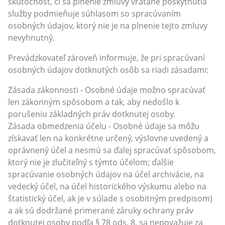
skutočnosť, či sa plnenie zmluvy vrátane poskytnutia
služby podmieňuje súhlasom so spracúvaním
osobných údajov, ktorý nie je na plnenie tejto zmluvy
nevyhnutný.
Prevádzkovateľ zároveň informuje, že pri spracúvaní
osobných údajov dotknutých osôb sa riadi zásadami:
Zásada zákonnosti - Osobné údaje možno spracúvať
len zákonným spôsobom a tak, aby nedošlo k
porušeniu základných práv dotknutej osoby.
Zásada obmedzenia účelu - Osobné údaje sa môžu
získavať len na konkrétne určený, výslovne uvedený a
oprávnený účel a nesmú sa ďalej spracúvať spôsobom,
ktorý nie je zlučiteľný s týmto účelom; ďalšie
spracúvanie osobných údajov na účel archivácie, na
vedecký účel, na účel historického výskumu alebo na
štatistický účel, ak je v súlade s osobitným predpisom)
a ak sú dodržané primerané záruky ochrany práv
dotknutej osoby podľa § 78 ods. 8, sa nepovažuje za