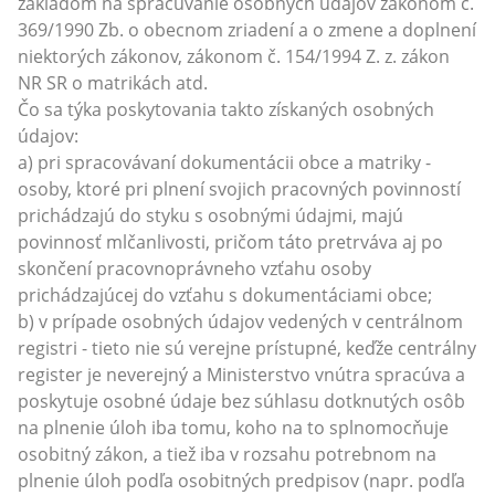
základom na spracúvanie osobných údajov zákonom č.
369/1990 Zb. o obecnom zriadení a o zmene a doplnení
niektorých zákonov, zákonom č. 154/1994 Z. z. zákon
NR SR o matrikách atd.
Čo sa týka poskytovania takto získaných osobných
údajov:
a) pri spracovávaní dokumentácii obce a matriky -
osoby, ktoré pri plnení svojich pracovných povinností
prichádzajú do styku s osobnými údajmi, majú
povinnosť mlčanlivosti, pričom táto pretrváva aj po
skončení pracovnoprávneho vzťahu osoby
prichádzajúcej do vzťahu s dokumentáciami obce;
b) v prípade osobných údajov vedených v centrálnom
registri - tieto nie sú verejne prístupné, keďže centrálny
register je neverejný a Ministerstvo vnútra spracúva a
poskytuje osobné údaje bez súhlasu dotknutých osôb
na plnenie úloh iba tomu, koho na to splnomocňuje
osobitný zákon, a tiež iba v rozsahu potrebnom na
plnenie úloh podľa osobitných predpisov (napr. podľa