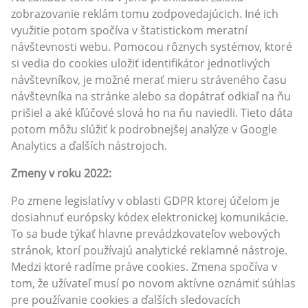
zobrazovanie reklám tomu zodpovedajúcich. Iné ich
využitie potom spočíva v štatistickom meratní
návštevnosti webu. Pomocou rôznych systémov, ktoré
si vedia do cookies uložiť identifikátor jednotlivých
návštevníkov, je možné merať mieru stráveného času
návštevníka na stránke alebo sa dopátrať odkiaľ na ňu
prišiel a aké kľúčové slová ho na ňu naviedli. Tieto dáta
potom môžu slúžiť k podrobnejšej analýze v Google
Analytics a ďalších nástrojoch.
Zmeny v roku 2022:
Po zmene legislatívy v oblasti GDPR ktorej účelom je
dosiahnuť európsky kódex elektronickej komunikácie.
To sa bude týkať hlavne prevádzkovateľov webových
stránok, ktorí používajú analytické reklamné nástroje.
Medzi ktoré radíme práve cookies. Zmena spočíva v
tom, že užívateľ musí po novom aktívne oznámiť súhlas
pre používanie cookies a ďalších sledovacích