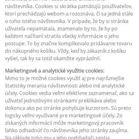
návštevníka. Cookies si skrátka pamätujú používateľov,
ktorí prechádzajú webom a rozoznáva, či sa jedná stále
o toho istého návštevníka. V prípade, že by si stránka
užívateľa nepamätala, znamenalo by to, že by po
každom načítaní stratila všetky informácie o jeho
postupe. To by značne komplikovalo pridávanie tovaru
do nákupného košíku. Vždy, keď by zákazník z košíku
vyšiel, tak by sa totiž okamžite vyprázdnil.
Marketingové a analytické využitie cookies:
Mimo to je možné cookies využiť aj pre najrôznejšie
štatistiky merania návštevnosti alebo iné analytické
účely. Cookies vedia veľmi efektívne zaznamenať, ako sa
užívateľ jednotlivými stránkami preklikáva alebo
dokonca ako po stránke pohybuje kurzorom. Sú preto
logicky veľmi využívané pre marketingové účely. Zo
získaných informácií môže marketingový pracovník
ľahko odhadnúť čo návštevníka jeho stránky zaujíma.
Na základe toho mu v jeho prehliadači zaistia