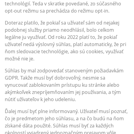
technológií. Teda v skratke povedané, zo súčasného
opt-out režimu sa prechádza do režimu opt-in.
Doteraz platilo, že pokiaľ sa užívateľ sám od nejakej
podobnej služby priamo neodhlásil, bolo celkom
legálne ju využívať. Od roku 2022 platí to, že pokiaľ
užívateľ nedá výslovný súhlas, platí automaticky, že pri
ňom sledovacie technológie, ako sú cookies, využívať
možné nie je.
Súhlas by mal zodpovedať stanoveným požiadavkám
GDPR. Takže musí byť dobrovoľný, nesmie sa
vynucovať zablokovaním prístupu ku stránke alebo
akýmkoľvek znepríjemňovaním jej používania, a tým
nútiť užívateľov k jeho udeleniu.
Ďalej musí byť plne informovaný. Užívateľ musí poznať,
čo je predmetom jeho súhlasu, a na čo budú na ňom
získané dáta použité. Súhlas musí byť za každých
okolností vyjadrený jednoznačným prejavom vôle.