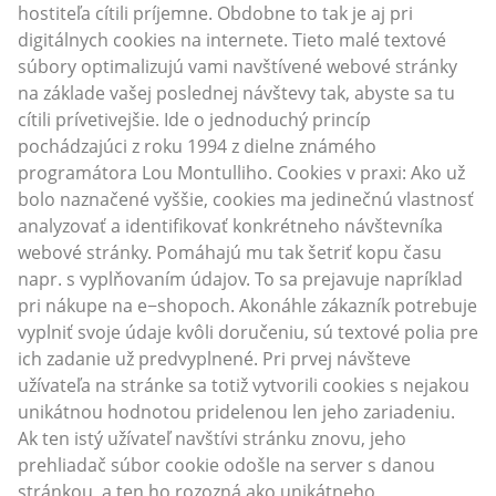
hostiteľa cítili príjemne. Obdobne to tak je aj pri
digitálnych cookies na internete. Tieto malé textové
súbory optimalizujú vami navštívené webové stránky
na základe vašej poslednej návštevy tak, abyste sa tu
cítili prívetivejšie. Ide o jednoduchý princíp
pochádzajúci z roku 1994 z dielne známého
programátora Lou Montulliho. Cookies v praxi: Ako už
bolo naznačené vyššie, cookies ma jedinečnú vlastnosť
analyzovať a identifikovať konkrétneho návštevníka
webové stránky. Pomáhajú mu tak šetriť kopu času
napr. s vyplňovaním údajov. To sa prejavuje napríklad
pri nákupe na e−shopoch. Akonáhle zákazník potrebuje
vyplniť svoje údaje kvôli doručeniu, sú textové polia pre
ich zadanie už predvyplnené. Pri prvej návšteve
užívateľa na stránke sa totiž vytvorili cookies s nejakou
unikátnou hodnotou pridelenou len jeho zariadeniu.
Ak ten istý užívateľ navštívi stránku znovu, jeho
prehliadač súbor cookie odošle na server s danou
stránkou, a ten ho rozozná ako unikátneho