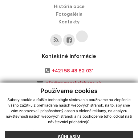
História obce
Fotogaléria
Kontakty
Kontaktné informácie
+421 58 48 82 031
info@muranskalehota.sk
Používame cookies
Súbory cookie a ďalšie technológie sledovania používame na zlepšenie
vášho zážitku z prehliadania našich webových stránok, na to, aby sme
využite možnosť získavania aktuálnych informácií s využitím RSS
,
vám zobrazovali prispôsobený obsah a cielené reklamy, na analýzu
návštevnosti našich webových stránok a na pochopenie toho, odkiaľ naši
CMS systém (redakčný) systém ECHELON 2,
Mapa stránok
,
web portál
,
návštevníci prichádzajú.
webhosting
,
webex.digital, s.r.o.
,
domény
,
registrácia domény
,
spoločnosť webex.digital, s.r.o.
,
technický prevádzkovateľ
SÚHLASÍM