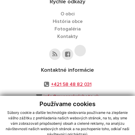
Rýchle odkazy
O obci
História obce
Fotogaléria
Kontakty
Kontaktné informácie
+421 58 48 82 031
info@muranskalehota.sk
Používame cookies
Súbory cookie a ďalšie technológie sledovania používame na zlepšenie
vášho zážitku z prehliadania našich webových stránok, na to, aby sme
využite možnosť získavania aktuálnych informácií s využitím RSS
,
vám zobrazovali prispôsobený obsah a cielené reklamy, na analýzu
návštevnosti našich webových stránok a na pochopenie toho, odkiaľ naši
CMS systém (redakčný) systém ECHELON 2,
Mapa stránok
,
web portál
,
návštevníci prichádzajú.