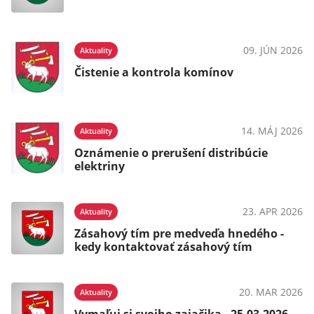
09. JÚN 2026
Aktuality
Čistenie a kontrola komínov
14. MÁJ 2026
Aktuality
Oznámenie o prerušení distribúcie
elektriny
23. APR 2026
Aktuality
Zásahový tím pre medveďa hnedého -
kedy kontaktovať zásahový tím
20. MAR 2026
Aktuality
Vymaľuj si svojho zajačika - 25.03.2026