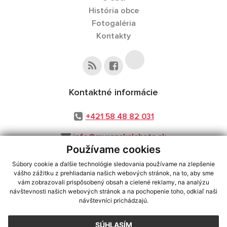
História obce
Fotogaléria
Kontakty
Kontaktné informácie
+421 58 48 82 031
info@muranskalehota.sk
Používame cookies
Súbory cookie a ďalšie technológie sledovania používame na zlepšenie
vášho zážitku z prehliadania našich webových stránok, na to, aby sme
využite možnosť získavania aktuálnych informácií s využitím RSS
,
vám zobrazovali prispôsobený obsah a cielené reklamy, na analýzu
návštevnosti našich webových stránok a na pochopenie toho, odkiaľ naši
CMS systém (redakčný) systém ECHELON 2,
Mapa stránok
,
web portál
,
návštevníci prichádzajú.
webhosting
,
webex.digital, s.r.o.
,
domény
,
registrácia domény
,
spoločnosť webex.digital, s.r.o.
,
technický prevádzkovateľ
SÚHLASÍM