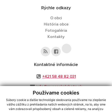
Rýchle odkazy
O obci
História obce
Fotogaléria
Kontakty
Kontaktné informácie
+421 58 48 82 031
info@muranskalehota.sk
Používame cookies
Súbory cookie a ďalšie technológie sledovania používame na zlepšenie
vášho zážitku z prehliadania našich webových stránok, na to, aby sme
využite možnosť získavania aktuálnych informácií s využitím RSS
,
vám zobrazovali prispôsobený obsah a cielené reklamy, na analýzu