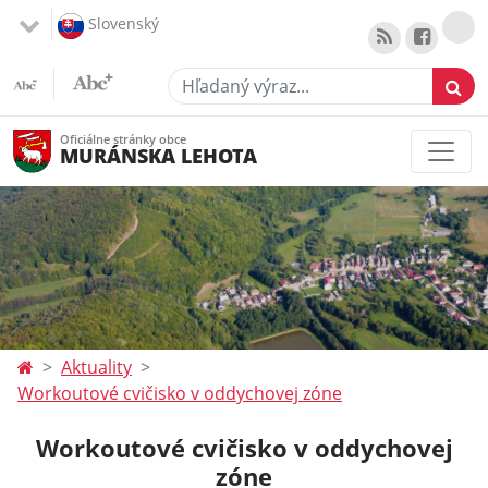
Slovenský
Hľadaný výraz...
Oficiálne stránky obce
MURÁNSKA LEHOTA
Aktuality
Workoutové cvičisko v oddychovej zóne
Workoutové cvičisko v oddychovej
zóne