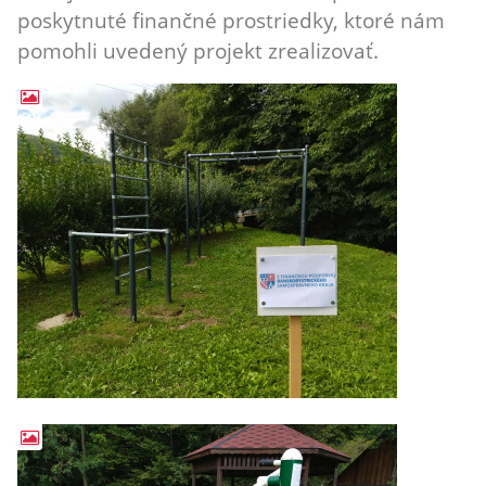
poskytnuté finančné prostriedky, ktoré nám
pomohli uvedený projekt zrealizovať.