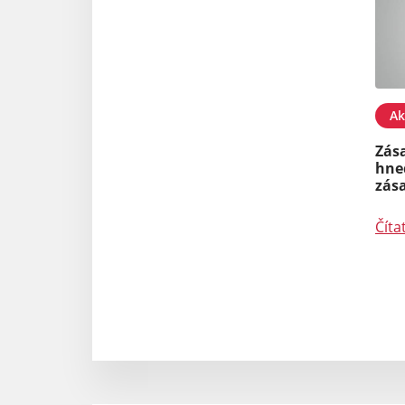
Ak
Zás
hne
zás
Číta