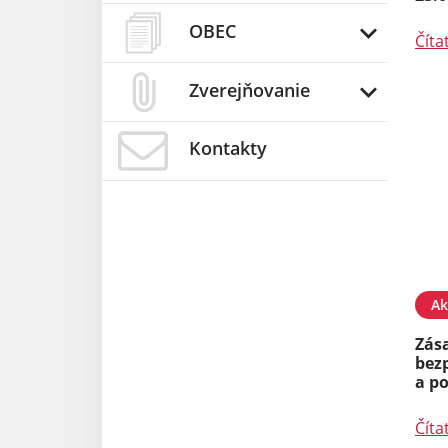
OBEC
Číta
Zverejňovanie
Kontakty
Ak
Zás
bezp
a p
Číta