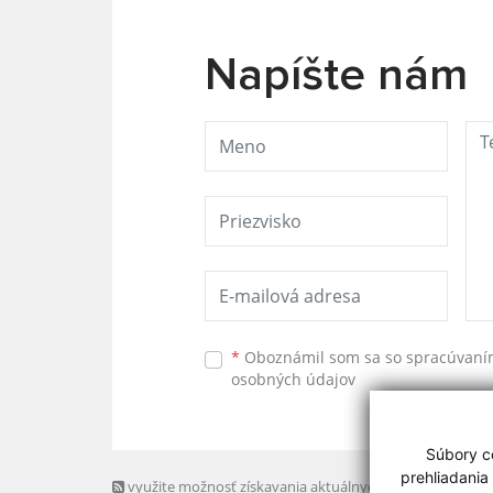
Napíšte nám
*
Oboznámil som sa so
spracúvan
osobných údajov
Súbory co
prehliadania
využite možnosť získavania aktuálnych informácií s