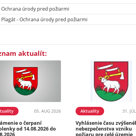
Ochrana úrody pred požiarmi
Plagát - Ochrana úrody pred požiarmi
znam aktualít:
tuality
05. AUG 2026
Aktuality
31. JÚ
ámenie o čerpaní
Vyhlásenie času zvýšen
olenky od 14.08.2026 do
nebezpečenstva vzniku
8.2026
požiaru pre celé územie