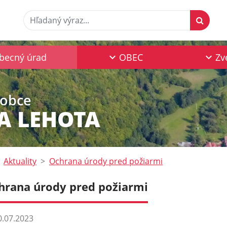
Hľadaný výraz...
becný úrad
OBEC
Zv
 obce
 LEHOTA
Aktuality
Ochrana úrody pred požiarmi
hrana úrody pred požiarmi
.07.2023