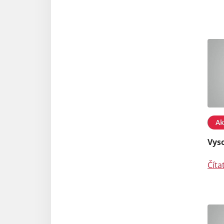
Ak
Vys
Číta