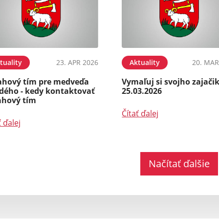
tuality
23. APR 2026
Aktuality
20. MAR
ahový tím pre medveďa
Vymaľuj si svojho zajačik
dého - kedy kontaktovať
25.03.2026
ahový tím
Čítať ďalej
ť ďalej
Načítať ďalšie