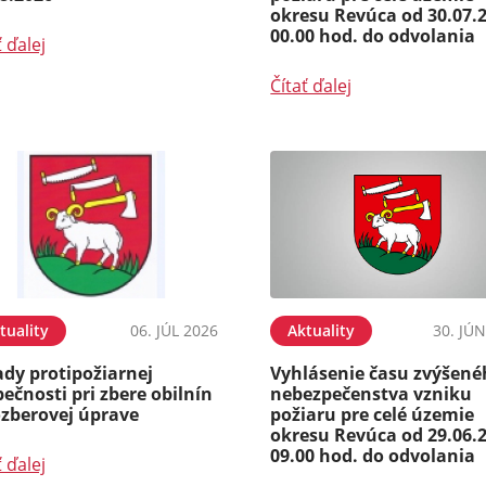
okresu Revúca od 30.07.
00.00 hod. do odvolania
ť ďalej
Čítať ďalej
tuality
06. JÚL 2026
Aktuality
30. JÚ
ady protipožiarnej
Vyhlásenie času zvýšen
ečnosti pri zbere obilnín
nebezpečenstva vzniku
ozberovej úprave
požiaru pre celé územie
okresu Revúca od 29.06.
09.00 hod. do odvolania
ť ďalej