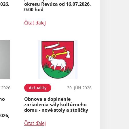
2026,
okresu Revúca od 16.07.2026,
0:00 hod
Čítať ďalej
N 2026
Aktuality
30. JÚN 2026
ého
Obnova a doplnenie
zariadenia sály kultúrneho
domu - nové stoly a stoličky
2026,
Čítať ďalej