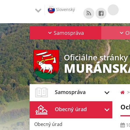
Slovenský
Samospráva
O
Oficiálne stránky
MURÁNSKA
Samospráva
Oc
Obecný úrad
Obecný úrad
10