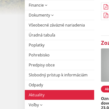
Financie
Dokumenty
Všeobecné záväzné nariadenia
Úradná tabuľa
Zo
Poplatky
Pohrebisko
Predpisy obce
Slobodný prístup k informáciám
Odpady
Ak
Aktuality
Ozn
dov
Voľby
23.0